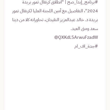
#برنامج_إبدأ_صح
| "انطلاق كرنفال تمور بريدة
2024"، التفاصيل مع أمين اللجنة العليا لكرنفال تمور
بريدة د. خالد عبدالعزيز النقيدان، تحاورانه كلا من دينا
سعد ومنى العيد.
@QXKdL5ArwuFzadW
#جدة_اف_ام